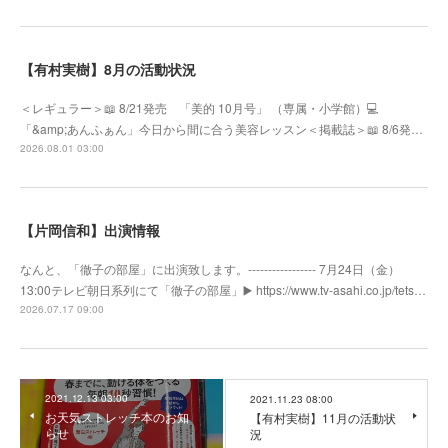
【有村実樹】8月の活動状況
＜レギュラー＞📖 8/21発売 「美的 10月号」 （専属・小学館）💻
「&amp;あんふぁん」今日から間に合う美容レッスン＜掲載誌＞📖 8/6発…
2026.08.01 03:00
【片岡信和】出演情報
なんと、「徹子の部屋」に出演致します。----------------- 7月24日（金）
13:00テレビ朝日系列にて「徹子の部屋」▶️ https://www.tv-asahi.co.jp/tets…
2026.07.17 09:00
2021.12.13 03:00
2021.11.23 08:00
お天気ストレッチ本のお知
【有村実樹】11月の活動状
らせ
況