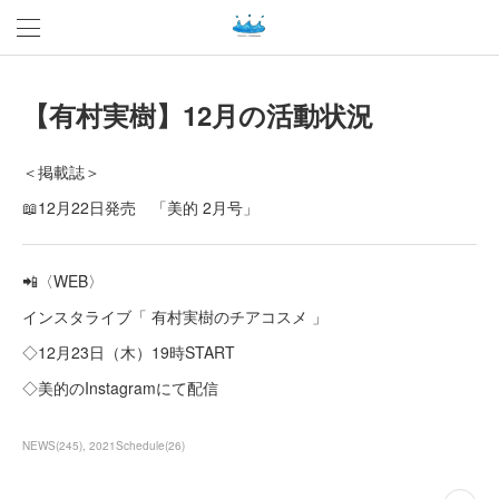
【有村実樹】12月の活動状況
＜掲載誌＞
📖12月22日発売 「美的 2月号」
📲〈WEB〉
インスタライブ「 有村実樹のチアコスメ 」
◇12月23日（木）19時START
◇美的のInstagramにて配信
NEWS
(
245
)
2021Schedule
(
26
)