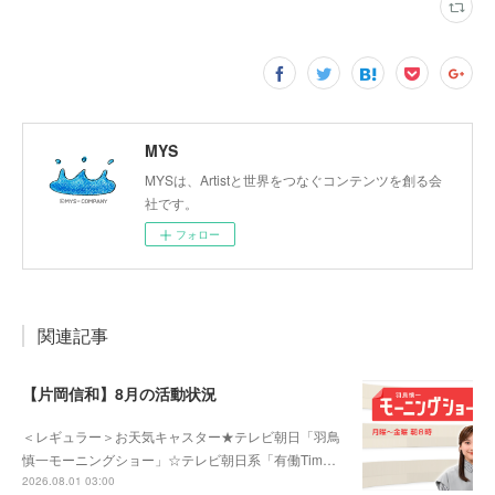
MYS
MYSは、Artistと世界をつなぐコンテンツを創る会
社です。
フォロー
関連記事
【片岡信和】8月の活動状況
＜レギュラー＞お天気キャスター★テレビ朝日「羽鳥
慎一モーニングショー」☆テレビ朝日系「有働Tim…
2026.08.01 03:00