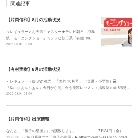
関連記事
【片岡信和】8月の活動状況
＜レギュラー＞お天気キャスター★テレビ朝日「羽鳥
慎一モーニングショー」☆テレビ朝日系「有働Tim…
2026.08.01 03:00
【有村実樹】8月の活動状況
＜レギュラー＞📖 8/21発売 「美的 10月号」 （専属・小学館）💻
「&amp;あんふぁん」今日から間に合う美容レッスン＜掲載誌＞📖 8/6発…
2026.08.01 03:00
【片岡信和】出演情報
なんと、「徹子の部屋」に出演致します。----------------- 7月24日（金）
13:00テレビ朝日系列にて「徹子の部屋」▶️ https://www.tv-asahi.co.jp/tets…