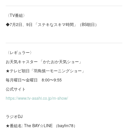
〈TV番組〉
◆7月2日、9日 「ステキなスキマ時間」（BS朝日）
〈レギュラー〉
お天気キャスター 「かたおか天気ショー」
★テレビ朝日「羽鳥慎一モーニングショー」
毎月曜日〜金曜日 8:00〜9:55
公式サイト
https://www.tv-asahi.co.jp/m-show/
ラジオDJ
★番組名: The BAY☆LINE （bayfm78）