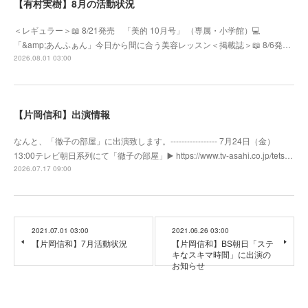
【有村実樹】8月の活動状況
＜レギュラー＞📖 8/21発売 「美的 10月号」 （専属・小学館）💻
「&amp;あんふぁん」今日から間に合う美容レッスン＜掲載誌＞📖 8/6発…
2026.08.01 03:00
【片岡信和】出演情報
なんと、「徹子の部屋」に出演致します。----------------- 7月24日（金）
13:00テレビ朝日系列にて「徹子の部屋」▶️ https://www.tv-asahi.co.jp/tets…
2026.07.17 09:00
2021.07.01 03:00
2021.06.26 03:00
【片岡信和】7月活動状況
【片岡信和】BS朝日「ステ
キなスキマ時間」に出演の
お知らせ