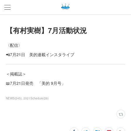
【有村実樹】7月活動状況
〈配信〉
📲7月21日 美的連載インスタライブ
＜掲載誌＞
📖7月21日発売 「美的 9月号」
NEWS
(
245
)
2021Schedule
(
26
)