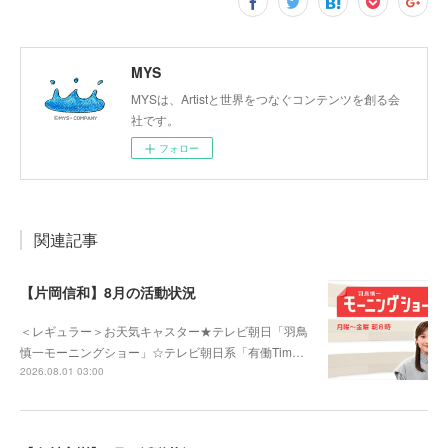
MYS
MYSは、Artistと世界をつなぐコンテンツを創る会
社です。
フォロー
関連記事
【片岡信和】8月の活動状況
＜レギュラー＞お天気キャスター★テレビ朝日「羽鳥
慎一モーニングショー」☆テレビ朝日系「有働Tim…
2026.08.01 03:00