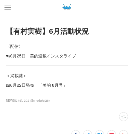
【有村実樹】6月活動状況
〈配信〉
📲6月25日 美的連載インスタライブ
＜掲載誌＞
📖6月22日発売 「美的 8月号」
NEWS
(
245
)
2021Schedule
(
26
)