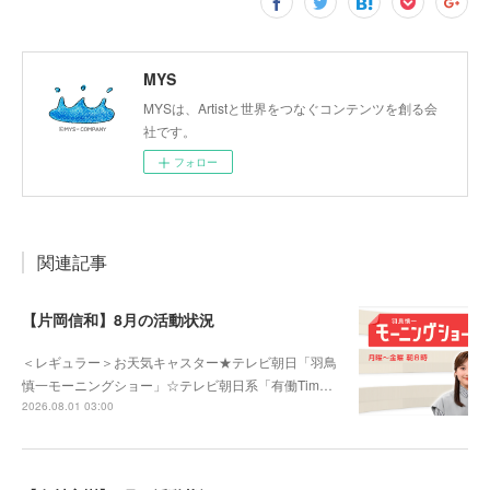
MYS
MYSは、Artistと世界をつなぐコンテンツを創る会
社です。
フォロー
関連記事
【片岡信和】8月の活動状況
＜レギュラー＞お天気キャスター★テレビ朝日「羽鳥
慎一モーニングショー」☆テレビ朝日系「有働Tim…
2026.08.01 03:00