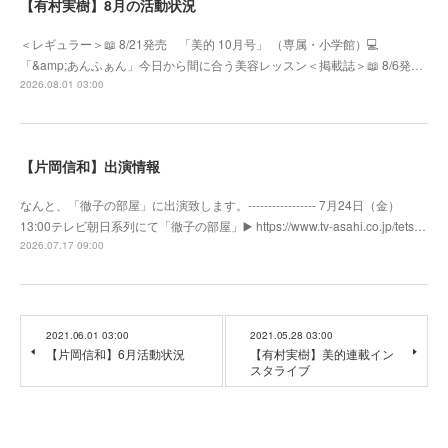
【有村実樹】8月の活動状況
＜レギュラー＞📖 8/21発売 「美的 10月号」 （専属・小学館）💻
「&amp;あんふぁん」今日から間に合う美容レッスン＜掲載誌＞📖 8/6発…
2026.08.01 03:00
【片岡信和】出演情報
なんと、「徹子の部屋」に出演致します。----------------- 7月24日（金）
13:00テレビ朝日系列にて「徹子の部屋」▶️ https://www.tv-asahi.co.jp/tets…
2026.07.17 09:00
2021.06.01 03:00
2021.05.28 03:00
【片岡信和】6月活動状況
【有村実樹】美的連載イン
スタライブ