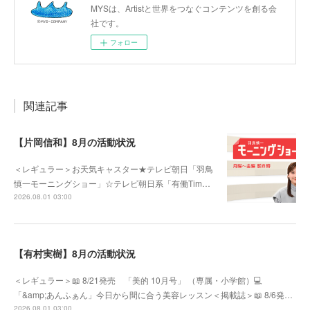
MYSは、Artistと世界をつなぐコンテンツを創る会
社です。
フォロー
関連記事
【片岡信和】8月の活動状況
＜レギュラー＞お天気キャスター★テレビ朝日「羽鳥
慎一モーニングショー」☆テレビ朝日系「有働Tim…
2026.08.01 03:00
【有村実樹】8月の活動状況
＜レギュラー＞📖 8/21発売 「美的 10月号」 （専属・小学館）💻
「&amp;あんふぁん」今日から間に合う美容レッスン＜掲載誌＞📖 8/6発…
2026.08.01 03:00