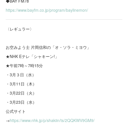
◆BAY FM78
https://www.bayfm.co.jp/program/baylinemon/
〈レギュラー〉
お空みよう士 片岡信和の‪「オ・ソラ・ミヨウ」
‪★NHK Eテレ「シャキーン!」‬
★午前7時～7時15分
・3月３日（水）
・3月11日（木）
・3月22日（火）
・3月23日（水）
公式サイト
→
https://www.nhk.jp/p/shakiin/ts/2QQKWV9GM9/‬