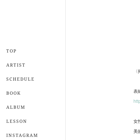
TOP
ARTIST
〈
SCHEDULE
表紙
BOOK
htt
ALBUM
女
LESSON
美
INSTAGRAM