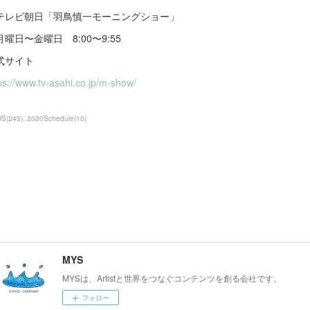
テレビ朝日「羽鳥慎一モーニングショー」
月曜日〜金曜日 8:00〜9:55
式サイト
ps://www.tv-asahi.co.jp/m-show/
WS
(
245
)
2020Schedule
(
10
)
MYS
MYSは、Artistと世界をつなぐコンテンツを創る会社です。
フォロー