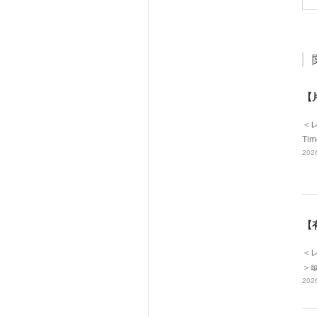
【
＜
Ti
2026
【
＜レ
＞
2026