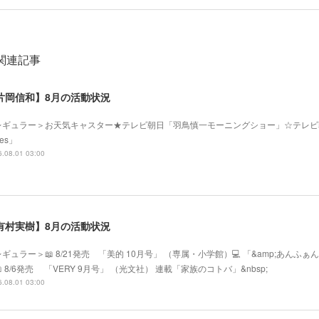
関連記事
片岡信和】8月の活動状況
レギュラー＞お天気キャスター★テレビ朝日「羽鳥慎一モーニングショー」☆テレビ
mes」
.08.01 03:00
有村実樹】8月の活動状況
ギュラー＞📖 8/21発売 「美的 10月号」 （専属・小学館）💻 「&amp;あ
 8/6発売 「VERY 9月号」 （光文社） 連載「家族のコトバ」&nbsp;
.08.01 03:00