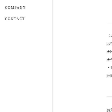
COMPANY
CONTACT
〈
お
‪★
★
・
公
お