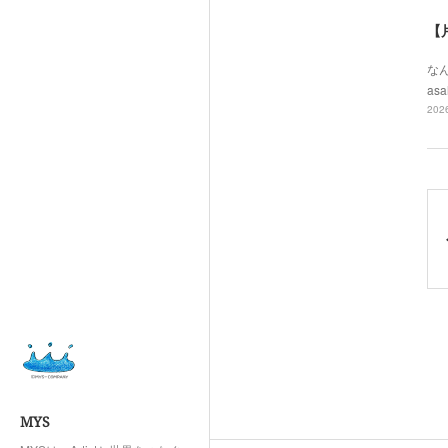
【
なん
asa
2026
MYS