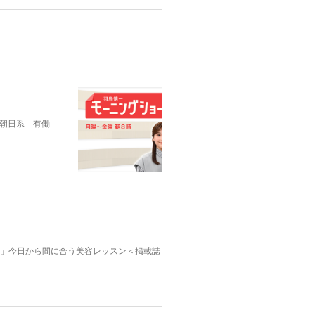
朝日系「有働
んふぁん」今日から間に合う美容レッスン＜掲載誌