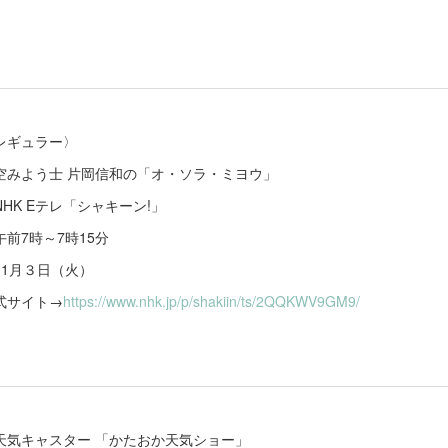
レギュラー〉
空みよう士 片岡信和の‪「オ・ソラ・ミヨウ」
NHK Eテレ「シャキーン!」‬
午前7時～7時15分
11月３日（火）
式サイト→
https://www.nhk.jp/p/shakiin/ts/2QQKWV9GM9/‬
天気キャスター 「かたおか天気ショー」