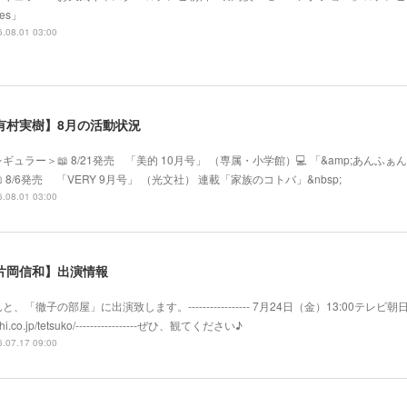
mes」
.08.01 03:00
有村実樹】8月の活動状況
ギュラー＞📖 8/21発売 「美的 10月号」 （専属・小学館）💻 「&amp;あ
 8/6発売 「VERY 9月号」 （光文社） 連載「家族のコトバ」&nbsp;
.08.01 03:00
片岡信和】出演情報
と、「徹子の部屋」に出演致します。----------------- 7月24日（金）13:00テレビ朝日系
hi.co.jp/tetsuko/-----------------ぜひ、観てください♪
.07.17 09:00