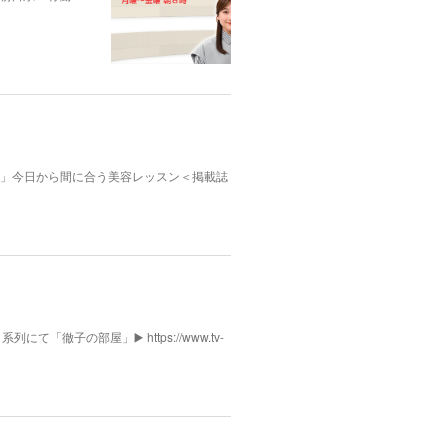
んふぁん」今日から間に合う美容レッスン＜掲載誌
列にて「徹子の部屋」▶️ https://www.tv-