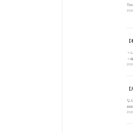
Ti
2026
【
＜レ
＞
2026
【
なん
asa
2026