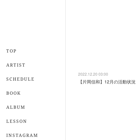
TOP
ARTIST
2022.12.20 03:00
SCHEDULE
【片岡信和】12月の活動状況
BOOK
ALBUM
LESSON
INSTAGRAM