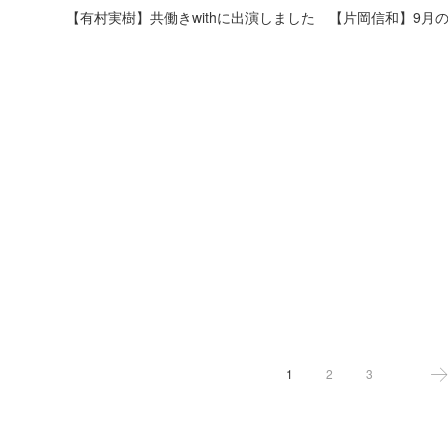
【有村実樹】共働きwithに出演しました
【片岡信和】9月
1
2
3