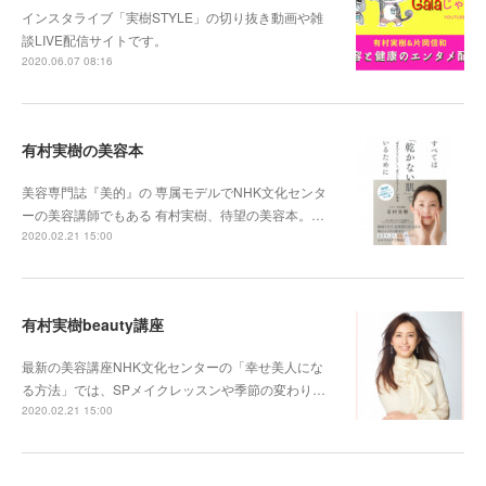
インスタライブ「実樹STYLE」の切り抜き動画や雑
談LIVE配信サイトです。
2020.06.07 08:16
有村実樹の美容本
美容専門誌『美的』の 専属モデルでNHK文化センタ
ーの美容講師でもある 有村実樹、待望の美容本。…
2020.02.21 15:00
有村実樹beauty講座
最新の美容講座NHK文化センターの「幸せ美人にな
る方法」では、SPメイクレッスンや季節の変わり…
2020.02.21 15:00