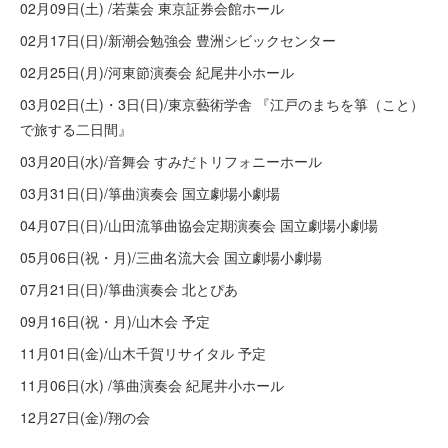
02月09日(土) /若葉会 東京証券会館ホール
02月17日(日)/新潮会勉強会 豊洲シビックセンター
02月25日(月)/河東節演奏会 紀尾井小ホール
03月02日(土)・3日(日)/東京藝術学舎 『江戸のまちを箏（こと）
で旅する二日間』
03月20日(水)/音舞会 すみだトリフォニーホール
03月31日(日)/箏曲演奏会 国立劇場小劇場
04月07日(日)/山田流箏曲協会定期演奏会 国立劇場小劇場
05月06日(祝・月)/三曲名流大会 国立劇場小劇場
07月21日(日)/箏曲演奏会 北とぴあ
09月16日(祝・月)/山木会 予定
11月01日(金)/山木千賀リサイタル 予定
11月06日(水) /箏曲演奏会 紀尾井小ホール
12月27日(金)/翔の会