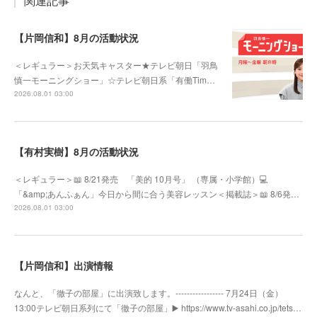
関連記事
【片岡信和】8月の活動状況
＜レギュラー＞お天気キャスター★テレビ朝日「羽鳥
慎一モーニングショー」☆テレビ朝日系「有働Tim…
2026.08.01 03:00
【有村実樹】8月の活動状況
＜レギュラー＞📖 8/21発売 「美的 10月号」 （専属・小学館）💻
「&amp;あんふぁん」今日から間に合う美容レッスン＜掲載誌＞📖 8/6発…
2026.08.01 03:00
【片岡信和】出演情報
なんと、「徹子の部屋」に出演致します。----------------- 7月24日（金）
13:00テレビ朝日系列にて「徹子の部屋」▶️ https://www.tv-asahi.co.jp/tets…