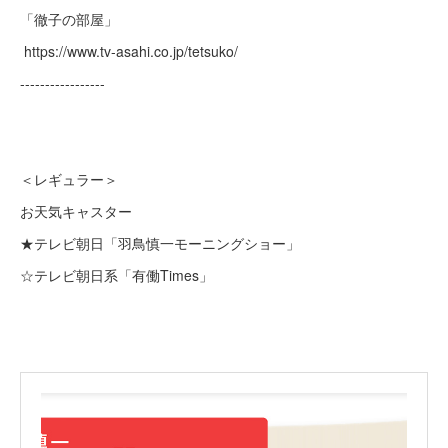
「徹子の部屋」
https://www.tv-asahi.co.jp/tetsuko/
-----------------
＜レギュラー＞
お天気キャスター
★テレビ朝日「羽鳥慎一モーニングショー」
☆テレビ朝日系「有働Times」