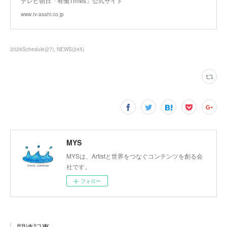
テレビ朝日「有働Times」公式サイト
www.tv-asahi.co.jp
2026Schedule
(
27
)
NEWS
(
245
)
MYS
MYSは、Artistと世界をつなぐコンテンツを創る会
社です。
フォロー