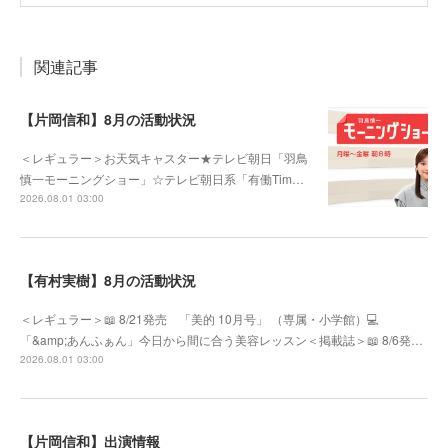
関連記事
【片岡信和】8月の活動状況
＜レギュラー＞お天気キャスター★テレビ朝日「羽鳥
慎一モーニングショー」☆テレビ朝日系「有働Tim…
2026.08.01 03:00
【有村実樹】8月の活動状況
＜レギュラー＞📖 8/21発売 「美的 10月号」 （専属・小学館）💻
「&amp;あんふぁん」今日から間に合う美容レッスン＜掲載誌＞📖 8/6発…
2026.08.01 03:00
【片岡信和】出演情報