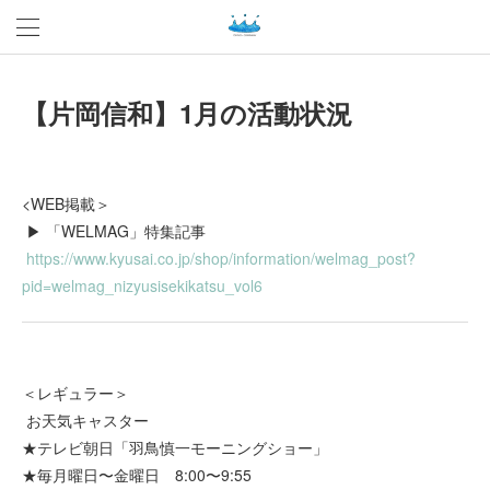
【片岡信和】1月の活動状況
<WEB掲載＞
▶︎ 「WELMAG」特集記事
https://www.kyusai.co.jp/shop/information/welmag_post?
pid=welmag_nizyusisekikatsu_vol6
＜レギュラー＞
お天気キャスター
★テレビ朝日「羽鳥慎一モーニングショー」
★毎月曜日〜金曜日 8:00〜9:55