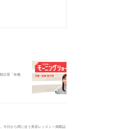
朝日系「有働
んふぁん」今日から間に合う美容レッスン＜掲載誌