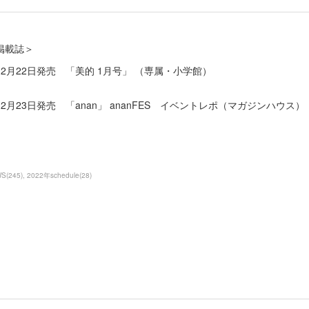
掲載誌＞
12月22日発売 「美的 1月号」 （専属・小学館）
12月23日発売 「anan」 ananFES イベントレポ（マガジンハウス）
WS
(
245
)
2022年schedule
(
28
)