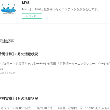
MYS
MYSは、Artistと世界をつなぐコンテンツを創る会社です。
フォロー
関連記事
片岡信和】8月の活動状況
レギュラー＞お天気キャスター★テレビ朝日「羽鳥慎一モーニングショー」☆テレビ
mes」
.08.01 03:00
有村実樹】8月の活動状況
ギュラー＞📖 8/21発売 「美的 10月号」 （専属・小学館）💻 「&amp;あ