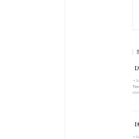
【
＜
Ti
2026
【
＜レ