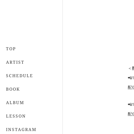
TOP
ARTIST
＜
SCHEDULE

配信
BOOK
ALBUM

配信
LESSON
INSTAGRAM