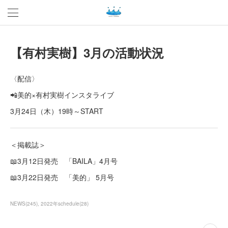
【有村実樹】3月の活動状況
〈配信〉
📲美的×有村実樹インスタライブ
3月24日（木）19時～START
＜掲載誌＞
📖3月12日発売 「BAILA」4月号
📖3月22日発売 「美的」 5月号
NEWS
(
245
)
2022年schedule
(
28
)