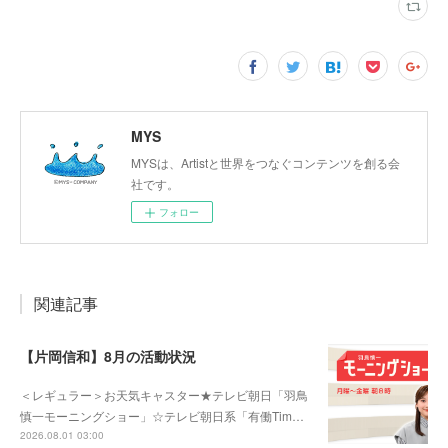
MYS
MYSは、Artistと世界をつなぐコンテンツを創る会
社です。
フォロー
関連記事
【片岡信和】8月の活動状況
＜レギュラー＞お天気キャスター★テレビ朝日「羽鳥
慎一モーニングショー」☆テレビ朝日系「有働Tim…
2026.08.01 03:00