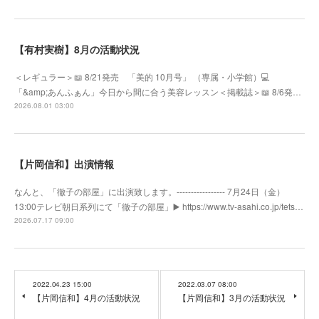
【有村実樹】8月の活動状況
＜レギュラー＞📖 8/21発売 「美的 10月号」 （専属・小学館）💻
「&amp;あんふぁん」今日から間に合う美容レッスン＜掲載誌＞📖 8/6発…
2026.08.01 03:00
【片岡信和】出演情報
なんと、「徹子の部屋」に出演致します。----------------- 7月24日（金）
13:00テレビ朝日系列にて「徹子の部屋」▶️ https://www.tv-asahi.co.jp/tets…
2026.07.17 09:00
2022.04.23 15:00
2022.03.07 08:00
【片岡信和】4月の活動状況
【片岡信和】3月の活動状況