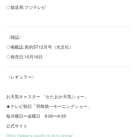
◇放送局:フジテレビ
〈雑誌〉
◇掲載誌:美的ST12月号（光文社）
◇発売日:10月16日
〈レギュラー〉
お天気キャスター 「かたおか天気ショー」
★テレビ朝日「羽鳥慎一モーニングショー」
毎月曜日〜金曜日 8:00〜9:55
公式サイト
https://www.tv-asahi.co.jp/m-show/