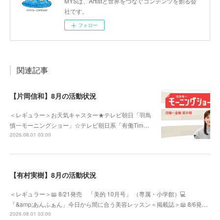
MYSは、Artistと世界をつなぐコンテンツを創る会
社です。
フォロー
関連記事
【片岡信和】8月の活動状況
＜レギュラー＞お天気キャスター★テレビ朝日「羽鳥
慎一モーニングショー」☆テレビ朝日系「有働Tim…
2026.08.01 03:00
【有村実樹】8月の活動状況
＜レギュラー＞📖 8/21発売 「美的 10月号」 （専属・小学館）💻
「&amp;あんふぁん」今日から間に合う美容レッスン＜掲載誌＞📖 8/6発…
2026.08.01 03:00