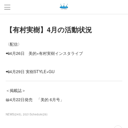
【有村実樹】4月の活動状況
〈配信〉
📲4月26日 美的×有村実樹インスタライブ
📲4月29日 実樹STYLE×GU
＜掲載誌＞
📖4月22日発売 「美的 6月号」
NEWS
(
245
)
2021Schedule
(
26
)