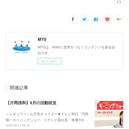
MYS
MYSは、Artistと世界をつなぐコンテンツを創る会
社です。
フォロー
関連記事
【片岡信和】8月の活動状況
＜レギュラー＞お天気キャスター★テレビ朝日「羽鳥
慎一モーニングショー」☆テレビ朝日系「有働Tim…
2026.08.01 03:00