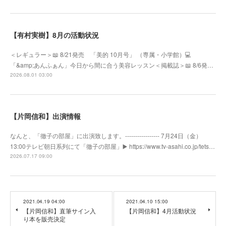
【有村実樹】8月の活動状況
＜レギュラー＞📖 8/21発売 「美的 10月号」 （専属・小学館）💻
「&amp;あんふぁん」今日から間に合う美容レッスン＜掲載誌＞📖 8/6発…
2026.08.01 03:00
【片岡信和】出演情報
なんと、「徹子の部屋」に出演致します。----------------- 7月24日（金）
13:00テレビ朝日系列にて「徹子の部屋」▶️ https://www.tv-asahi.co.jp/tets…
2026.07.17 09:00
2021.04.19 04:00
2021.04.10 15:00
【片岡信和】直筆サイン入
【片岡信和】4月活動状況
り本を販売決定