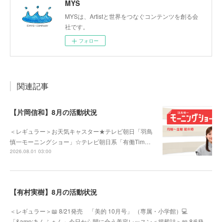
MYS
MYSは、Artistと世界をつなぐコンテンツを創る会
社です。
フォロー
関連記事
【片岡信和】8月の活動状況
＜レギュラー＞お天気キャスター★テレビ朝日「羽鳥
慎一モーニングショー」☆テレビ朝日系「有働Tim…
2026.08.01 03:00
【有村実樹】8月の活動状況
＜レギュラー＞📖 8/21発売 「美的 10月号」 （専属・小学館）💻
「&amp;あんふぁん」今日から間に合う美容レッスン＜掲載誌＞📖 8/6発…