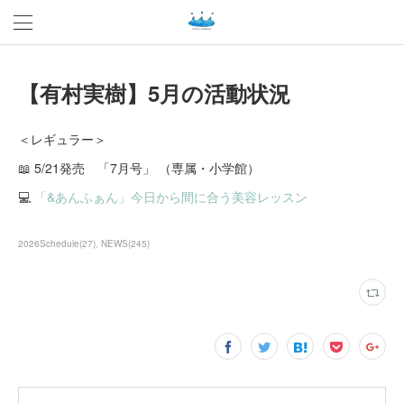
【有村実樹】5月の活動状況
＜レギュラー＞
📖 5/21発売 「7月号」 （専属・小学館）
💻
「&あんふぁん」今日から間に合う美容レッスン
2026Schedule
(
27
)
NEWS
(
245
)