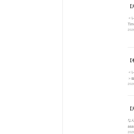
【
＜
Ti
2026
【
＜レ
＞
2026
【
なん
asa
2026