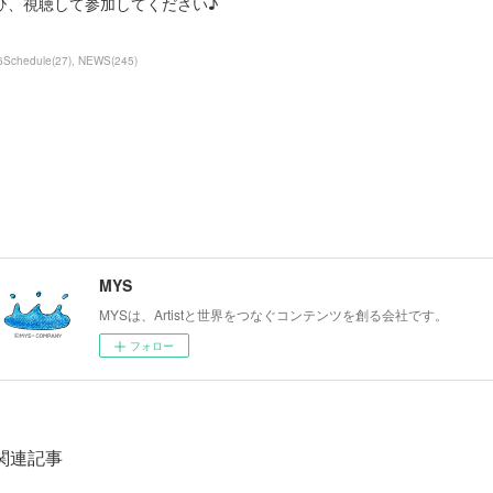
ひ、視聴して参加してください♪
6Schedule
(
27
)
NEWS
(
245
)
MYS
MYSは、Artistと世界をつなぐコンテンツを創る会社です。
フォロー
関連記事