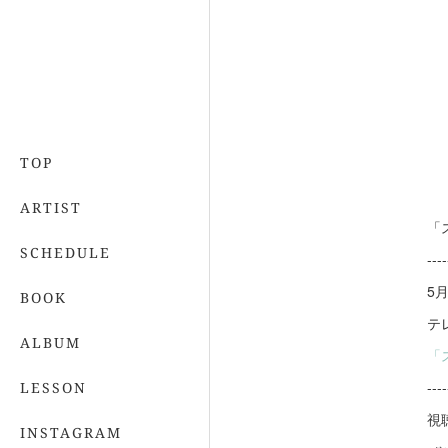
TOP
ARTIST
「
SCHEDULE
----
5
BOOK
テ
ALBUM
「
----
LESSON
視
INSTAGRAM