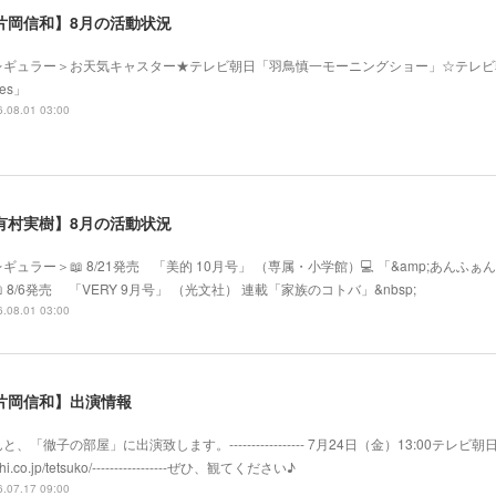
片岡信和】8月の活動状況
レギュラー＞お天気キャスター★テレビ朝日「羽鳥慎一モーニングショー」☆テレビ
mes」
.08.01 03:00
有村実樹】8月の活動状況
ギュラー＞📖 8/21発売 「美的 10月号」 （専属・小学館）💻 「&amp;あ
 8/6発売 「VERY 9月号」 （光文社） 連載「家族のコトバ」&nbsp;
.08.01 03:00
片岡信和】出演情報
と、「徹子の部屋」に出演致します。----------------- 7月24日（金）13:00テレビ朝日系
hi.co.jp/tetsuko/-----------------ぜひ、観てください♪
.07.17 09:00