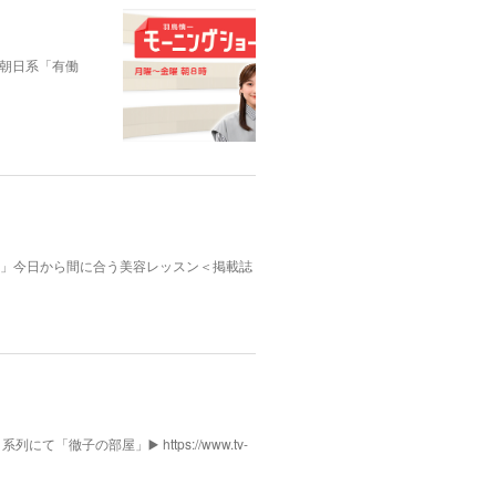
朝日系「有働
んふぁん」今日から間に合う美容レッスン＜掲載誌
列にて「徹子の部屋」▶️ https://www.tv-