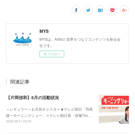
MYS
MYSは、Artistと世界をつなぐコンテンツを創る会
社です。
フォロー
関連記事
【片岡信和】8月の活動状況
＜レギュラー＞お天気キャスター★テレビ朝日「羽鳥
慎一モーニングショー」☆テレビ朝日系「有働Tim…
2026.08.01 03:00