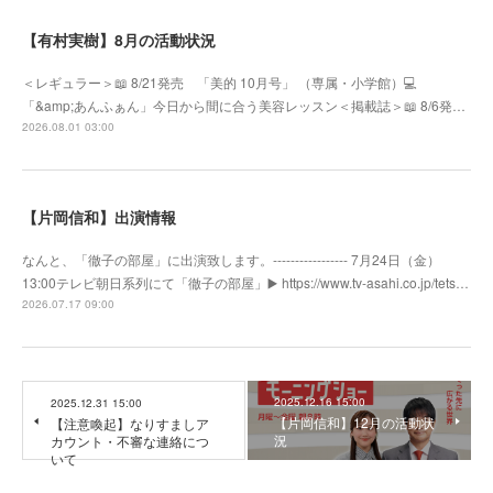
【有村実樹】8月の活動状況
＜レギュラー＞📖 8/21発売 「美的 10月号」 （専属・小学館）💻
「&amp;あんふぁん」今日から間に合う美容レッスン＜掲載誌＞📖 8/6発…
2026.08.01 03:00
【片岡信和】出演情報
なんと、「徹子の部屋」に出演致します。----------------- 7月24日（金）
13:00テレビ朝日系列にて「徹子の部屋」▶️ https://www.tv-asahi.co.jp/tets…
2026.07.17 09:00
2025.12.16 15:00
2025.12.31 15:00
【片岡信和】12月の活動状
【注意喚起】なりすましア
況
カウント・不審な連絡につ
いて