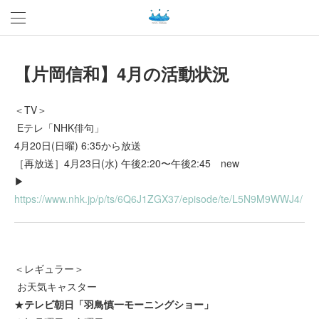
【片岡信和】4月の活動状況
＜TV＞
Eテレ「NHK俳句」
4月20日(日曜) 6:35から放送
［再放送］4月23日(水) 午後2:20〜午後2:45 new
▶︎
https://www.nhk.jp/p/ts/6Q6J1ZGX37/episode/te/L5N9M9WWJ4/
＜レギュラー＞
お天気キャスター
★
テレビ朝日「羽鳥慎一モーニングショー」