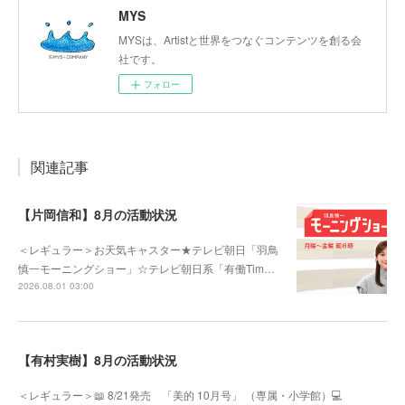
MYS
MYSは、Artistと世界をつなぐコンテンツを創る会
社です。
フォロー
関連記事
【片岡信和】8月の活動状況
＜レギュラー＞お天気キャスター★テレビ朝日「羽鳥
慎一モーニングショー」☆テレビ朝日系「有働Tim…
2026.08.01 03:00
【有村実樹】8月の活動状況
＜レギュラー＞📖 8/21発売 「美的 10月号」 （専属・小学館）💻