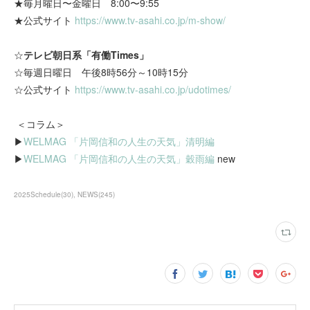
★毎月曜日〜金曜日 8:00〜9:55
★公式サイト
https://www.tv-asahi.co.jp/m-show/
☆
テレビ朝日系「有働Times」
☆毎週日曜日 午後8時56分～10時15分
☆公式サイト
https://www.tv-asahi.co.jp/udotimes/
＜コラム＞
▶
WELMAG 「片岡信和の人生の天気」清明編
▶
WELMAG 「片岡信和の人生の天気」穀雨編
new
2025Schedule
(
30
)
NEWS
(
245
)