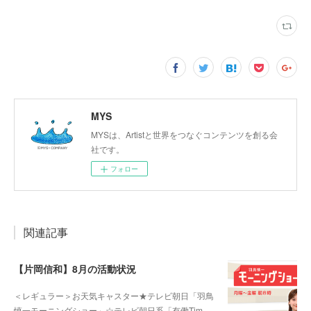
MYS
MYSは、Artistと世界をつなぐコンテンツを創る会
社です。
フォロー
関連記事
【片岡信和】8月の活動状況
＜レギュラー＞お天気キャスター★テレビ朝日「羽鳥
慎一モーニングショー」☆テレビ朝日系「有働Tim…