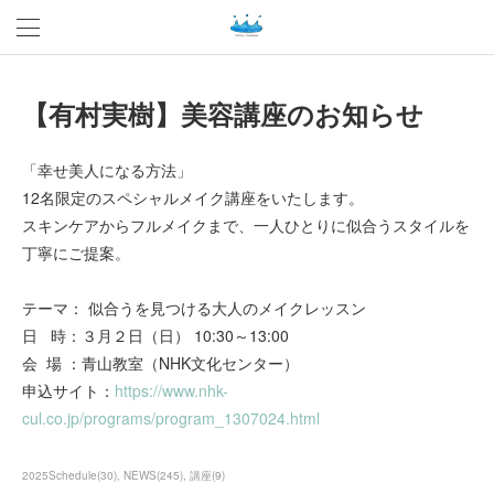
【有村実樹】美容講座のお知らせ
「幸せ美人になる方法」
12名限定のスペシャルメイク講座をいたします。
スキンケアからフルメイクまで、一人ひとりに似合うスタイルを
丁寧にご提案。
テーマ： 似合うを見つける大人のメイクレッスン
日 時：３月２日（日） 10:30～13:00
会 場 ：青山教室（NHK文化センター）
申込サイト：
https://www.nhk-
cul.co.jp/programs/program_1307024.html
2025Schedule
(
30
)
NEWS
(
245
)
講座
(
9
)