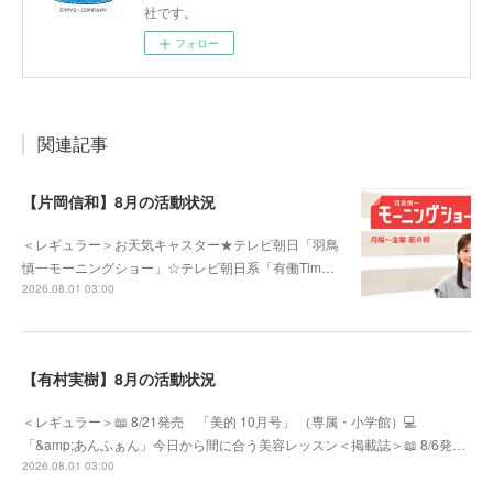
社です。
フォロー
関連記事
【片岡信和】8月の活動状況
＜レギュラー＞お天気キャスター★テレビ朝日「羽鳥
慎一モーニングショー」☆テレビ朝日系「有働Tim…
2026.08.01 03:00
【有村実樹】8月の活動状況
＜レギュラー＞📖 8/21発売 「美的 10月号」 （専属・小学館）💻
「&amp;あんふぁん」今日から間に合う美容レッスン＜掲載誌＞📖 8/6発…
2026.08.01 03:00