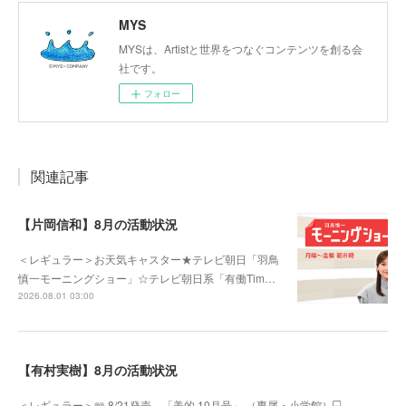
MYS
MYSは、Artistと世界をつなぐコンテンツを創る会
社です。
フォロー
関連記事
【片岡信和】8月の活動状況
＜レギュラー＞お天気キャスター★テレビ朝日「羽鳥
慎一モーニングショー」☆テレビ朝日系「有働Tim…
2026.08.01 03:00
【有村実樹】8月の活動状況
＜レギュラー＞📖 8/21発売 「美的 10月号」 （専属・小学館）💻