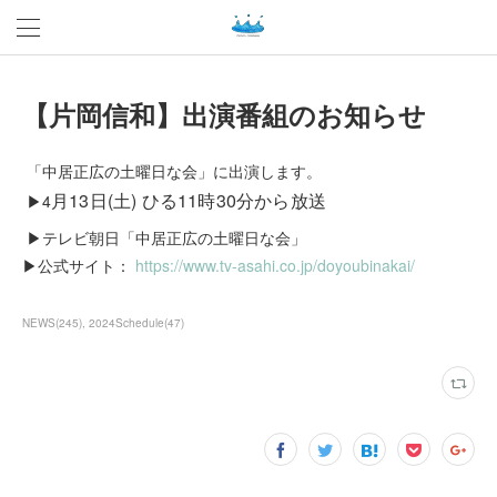
【片岡信和】出演番組のお知らせ
「中居正広の土曜日な会」に出演します。
月1
3日(土) ひる11時30分から放送
▶4
▶テレビ朝日「中居正広の土曜日な会」
▶公式サイト：
https://www.tv-asahi.co.jp/doyoubinakai/
NEWS
(
245
)
2024Schedule
(
47
)